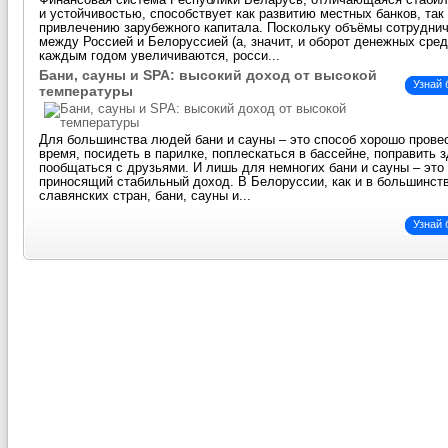
Финансовая система Республики Беларусь, отличающаяся стаби
и устойчивостью, способствует как развитию местных банков, так
привлечению зарубежного капитала. Поскольку объёмы сотрудни
между Россией и Белоруссией (а, значит, и оборот денежных сред
каждым годом увеличиваются, росси...
Бани, сауны и SPA: высокий доход от высокой
Узнай
температуры
Для большинства людей бани и сауны – это способ хорошо прове
время, посидеть в парилке, поплескаться в бассейне, поправить 
пообщаться с друзьями. И лишь для немногих бани и сауны – это 
приносящий стабильный доход. В Белоруссии, как и в большинст
славянских стран, бани, сауны и...
Узнай