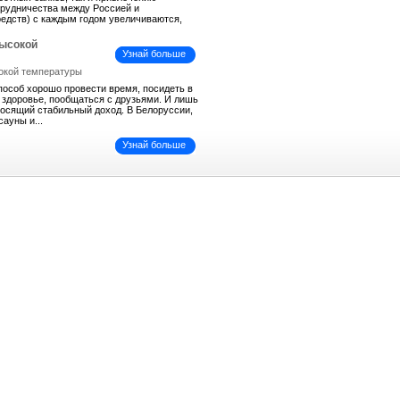
трудничества между Россией и
средств) с каждым годом увеличиваются,
высокой
Узнай больше
пособ хорошо провести время, посидеть в
ь здоровье, пообщаться с друзьями. И лишь
иносящий стабильный доход. В Белоруссии,
сауны и...
Узнай больше