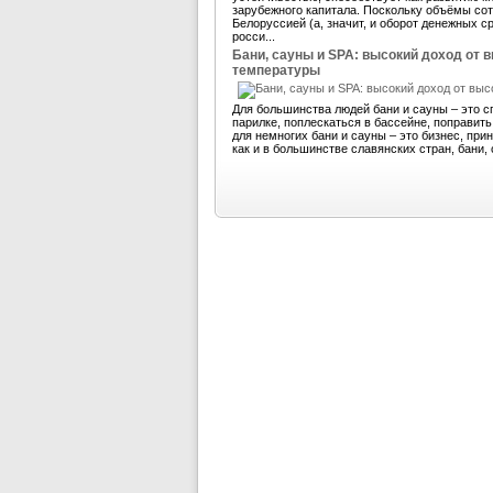
зарубежного капитала. Поскольку объёмы со
Белоруссией (а, значит, и оборот денежных 
росси...
Бани, сауны и SPA: высокий доход от 
температуры
Для большинства людей бани и сауны – это с
парилке, поплескаться в бассейне, поправит
для немногих бани и сауны – это бизнес, пр
как и в большинстве славянских стран, бани, 