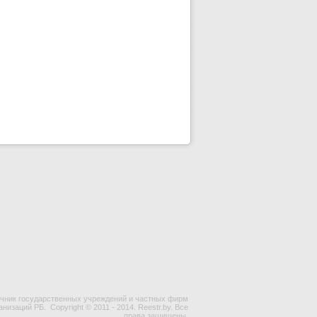
чник государственных учреждений и частных фирм
ганизаций РБ.
Copyright © 2011 - 2014. Reestr.by. Все
права защищены.