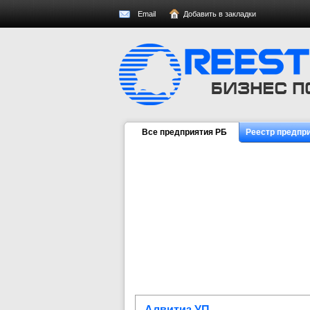
Email
Добавить в закладки
Все предприятия РБ
Реестр предпр
Алвитиз УП