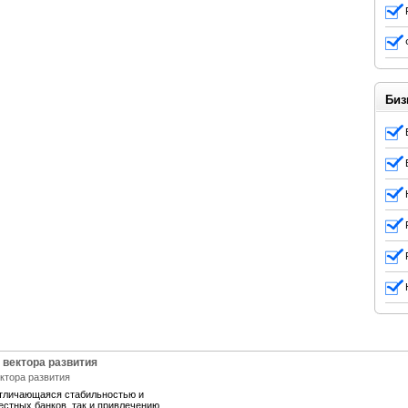
Биз
 вектора развития
отличающаяся стабильностью и
естных банков, так и привлечению