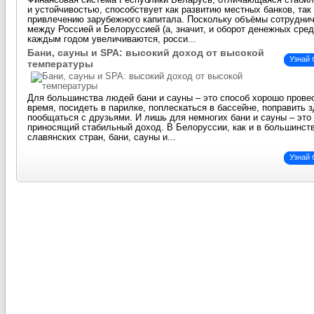
Финансовая система Республики Беларусь, отличающаяся стаби
и устойчивостью, способствует как развитию местных банков, так
привлечению зарубежного капитала. Поскольку объёмы сотрудни
между Россией и Белоруссией (а, значит, и оборот денежных сред
каждым годом увеличиваются, росси...
Бани, сауны и SPA: высокий доход от высокой
Узнай
температуры
Для большинства людей бани и сауны – это способ хорошо прове
время, посидеть в парилке, поплескаться в бассейне, поправить 
пообщаться с друзьями. И лишь для немногих бани и сауны – это 
приносящий стабильный доход. В Белоруссии, как и в большинст
славянских стран, бани, сауны и...
Узнай