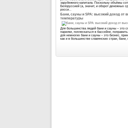
зарубежного капитала. Поскольку объёмы со
Белоруссией (а, значит, и оборот денежных 
росси...
Бани, сауны и SPA: высокий доход от 
температуры
Для большинства людей бани и сауны – это с
парилке, поплескаться в бассейне, поправит
для немногих бани и сауны – это бизнес, пр
как и в большинстве славянских стран, бани, 