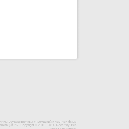
чник государственных учреждений и частных фирм
ганизаций РБ.
Copyright © 2011 - 2014. Reestr.by. Все
права защищены.