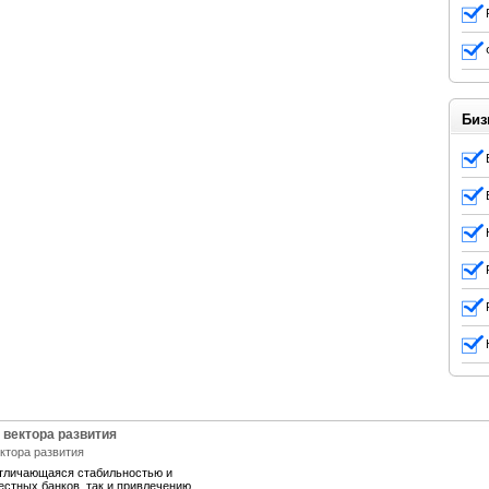
Биз
 вектора развития
отличающаяся стабильностью и
естных банков, так и привлечению