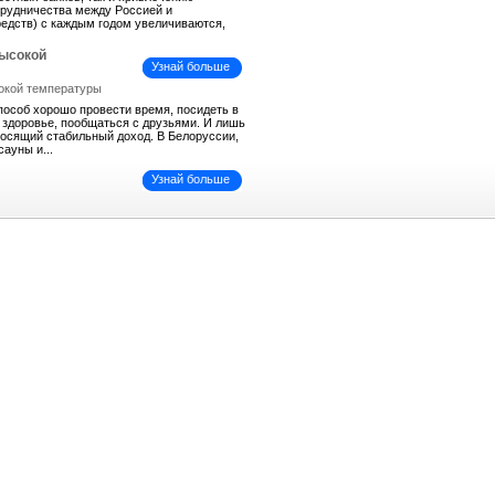
трудничества между Россией и
средств) с каждым годом увеличиваются,
высокой
Узнай больше
пособ хорошо провести время, посидеть в
ь здоровье, пообщаться с друзьями. И лишь
иносящий стабильный доход. В Белоруссии,
сауны и...
Узнай больше