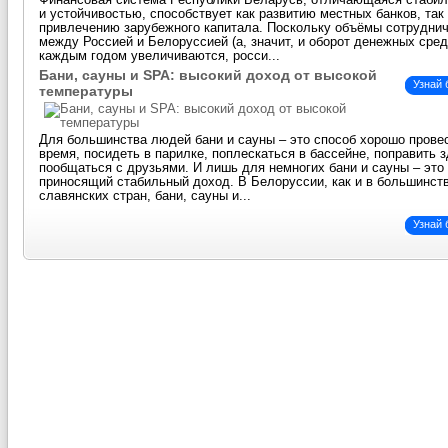
Финансовая система Республики Беларусь, отличающаяся стаби
и устойчивостью, способствует как развитию местных банков, так
привлечению зарубежного капитала. Поскольку объёмы сотрудни
между Россией и Белоруссией (а, значит, и оборот денежных сред
каждым годом увеличиваются, росси...
Бани, сауны и SPA: высокий доход от высокой
Узнай
температуры
Для большинства людей бани и сауны – это способ хорошо прове
время, посидеть в парилке, поплескаться в бассейне, поправить 
пообщаться с друзьями. И лишь для немногих бани и сауны – это 
приносящий стабильный доход. В Белоруссии, как и в большинст
славянских стран, бани, сауны и...
Узнай