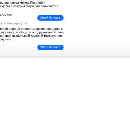
трудничества между Россией и
средств) с каждым годом увеличиваются,
высокой
Узнай больше
пособ хорошо провести время, посидеть в
ь здоровье, пообщаться с друзьями. И лишь
иносящий стабильный доход. В Белоруссии,
сауны и...
Узнай больше