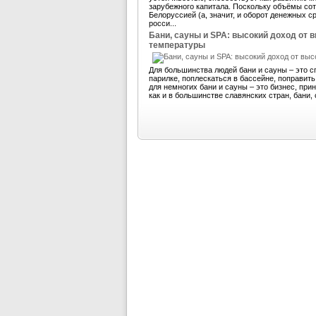
зарубежного капитала. Поскольку объёмы со
Белоруссией (а, значит, и оборот денежных 
росси...
Бани, сауны и SPA: высокий доход от 
температуры
Для большинства людей бани и сауны – это с
парилке, поплескаться в бассейне, поправит
для немногих бани и сауны – это бизнес, пр
как и в большинстве славянских стран, бани, 