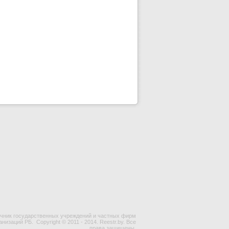
чник государственных учреждений и частных фирм
ганизаций РБ.
Copyright © 2011 - 2014. Reestr.by. Все
права защищены.