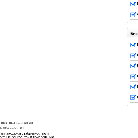
Биз
 вектора развития
отличающаяся стабильностью и
естных банков, так и привлечению