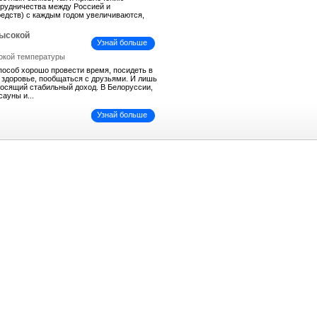
трудничества между Россией и
средств) с каждым годом увеличиваются,
высокой
Узнай больше
пособ хорошо провести время, посидеть в
ь здоровье, пообщаться с друзьями. И лишь
иносящий стабильный доход. В Белоруссии,
сауны и...
Узнай больше