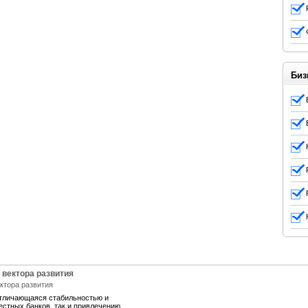
Биз
 вектора развития
отличающаяся стабильностью и
естных банков, так и привлечению