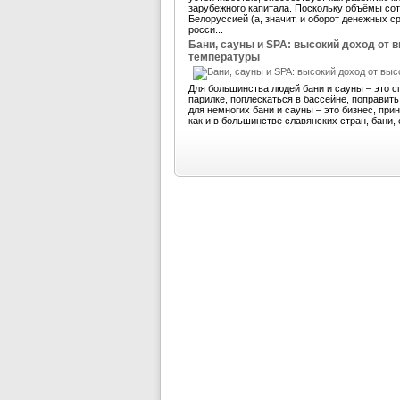
зарубежного капитала. Поскольку объёмы со
Белоруссией (а, значит, и оборот денежных 
росси...
Бани, сауны и SPA: высокий доход от 
температуры
Для большинства людей бани и сауны – это с
парилке, поплескаться в бассейне, поправит
для немногих бани и сауны – это бизнес, пр
как и в большинстве славянских стран, бани, 