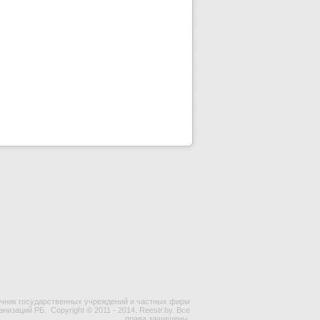
чник государственных учреждений и частных фирм
ганизаций РБ.
Copyright © 2011 - 2014. Reestr.by. Все
права защищены.