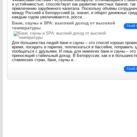
Финансовая система Республики Беларусь, отличающаяся стаби
и устойчивостью, способствует как развитию местных банков, так
привлечению зарубежного капитала. Поскольку объёмы сотрудни
между Россией и Белоруссией (а, значит, и оборот денежных сред
каждым годом увеличиваются, росси...
Бани, сауны и SPA: высокий доход от высокой
Узнай
температуры
Для большинства людей бани и сауны – это способ хорошо прове
время, посидеть в парилке, поплескаться в бассейне, поправить 
пообщаться с друзьями. И лишь для немногих бани и сауны – это 
приносящий стабильный доход. В Белоруссии, как и в большинст
славянских стран, бани, сауны и...
Узнай