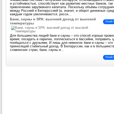
Финансовая система Республики Беларусь, отличающаяся стаби
и устойчивостью, способствует как развитию местных банков, так
привлечению зарубежного капитала. Поскольку объёмы сотрудни
между Россией и Белоруссией (а, значит, и оборот денежных сред
каждым годом увеличиваются, росси...
Бани, сауны и SPA: высокий доход от высокой
Узнай
температуры
Для большинства людей бани и сауны – это способ хорошо прове
время, посидеть в парилке, поплескаться в бассейне, поправить 
пообщаться с друзьями. И лишь для немногих бани и сауны – это 
приносящий стабильный доход. В Белоруссии, как и в большинст
славянских стран, бани, сауны и...
Узнай