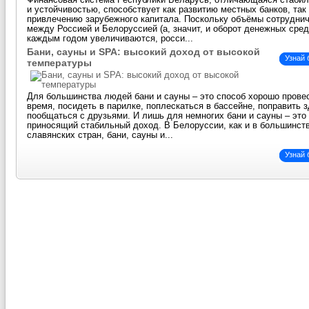
Финансовая система Республики Беларусь, отличающаяся стаби
и устойчивостью, способствует как развитию местных банков, так
привлечению зарубежного капитала. Поскольку объёмы сотрудни
между Россией и Белоруссией (а, значит, и оборот денежных сред
каждым годом увеличиваются, росси...
Бани, сауны и SPA: высокий доход от высокой
Узнай
температуры
Для большинства людей бани и сауны – это способ хорошо прове
время, посидеть в парилке, поплескаться в бассейне, поправить 
пообщаться с друзьями. И лишь для немногих бани и сауны – это 
приносящий стабильный доход. В Белоруссии, как и в большинст
славянских стран, бани, сауны и...
Узнай