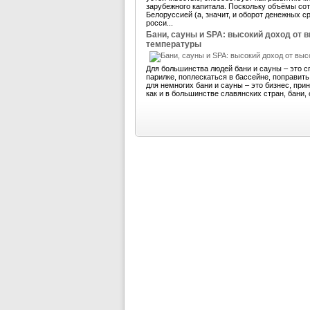
зарубежного капитала. Поскольку объёмы со
Белоруссией (а, значит, и оборот денежных 
росси...
Бани, сауны и SPA: высокий доход от 
температуры
Для большинства людей бани и сауны – это с
парилке, поплескаться в бассейне, поправит
для немногих бани и сауны – это бизнес, пр
как и в большинстве славянских стран, бани, 