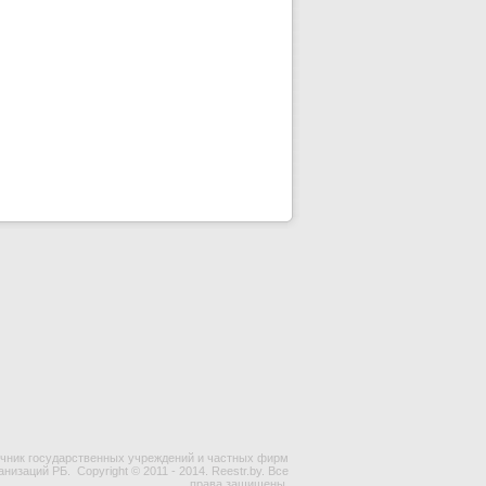
чник государственных учреждений и частных фирм
ганизаций РБ.
Copyright © 2011 - 2014. Reestr.by. Все
права защищены.