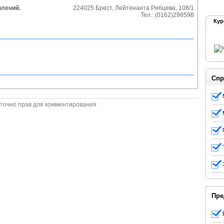
влений.
224025
Брест
,
Лейтенанта Рябцева, 108/1
Тел.:
(0162)298598
Кур
Спр
точно прав для комментирования
Пре