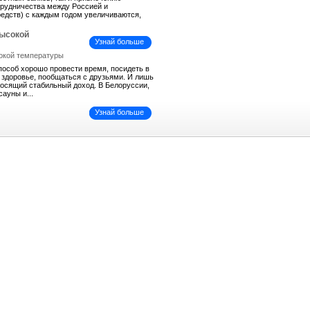
трудничества между Россией и
средств) с каждым годом увеличиваются,
высокой
Узнай больше
пособ хорошо провести время, посидеть в
ь здоровье, пообщаться с друзьями. И лишь
иносящий стабильный доход. В Белоруссии,
сауны и...
Узнай больше